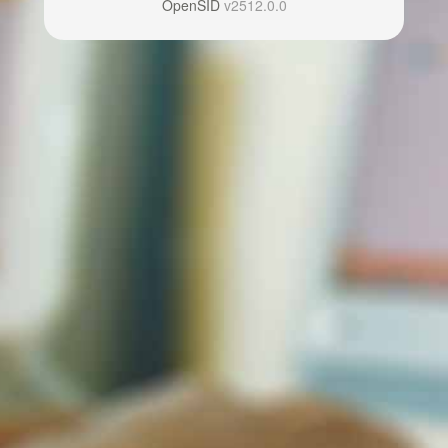
OpenSID
v2512.0.0